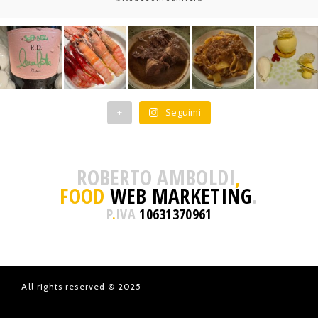
+
Seguimi
ROBERTO AMBOLDI
,
FOOD
WEB MARKETING
.
P
.
IVA
10631370961
All rights reserved © 2025