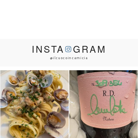
INSTA
GRAM
@ilcuocoincamicia