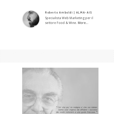
Roberto Amboldi | ALMA-AIS
Specialista Web Marketing per il
settore Food & Wine.
More...