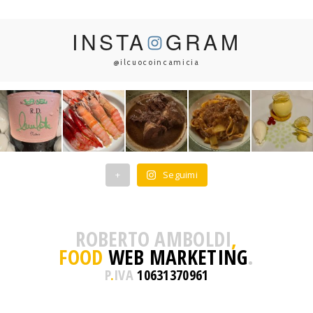
INSTA
GRAM
@ilcuocoincamicia
+
Seguimi
ROBERTO AMBOLDI
,
FOOD
WEB MARKETING
.
P
.
IVA
10631370961