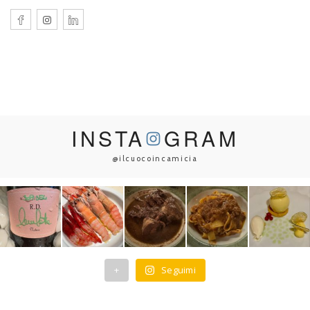
INSTA
GRAM
@ilcuocoincamicia
+
Seguimi