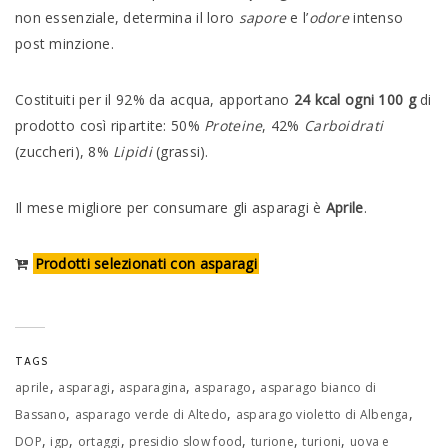
non essenziale, determina il loro
sapore
e l’
odore
intenso
post minzione.
Costituiti per il 92% da acqua, apportano
24 kcal ogni 100 g
di
prodotto così ripartite: 50%
Proteine
, 42%
Carboidrati
(zuccheri), 8%
Lipidi
(grassi).
Il mese migliore per consumare gli asparagi è
Aprile
.
Prodotti selezionati con asparagi
TAGS
,
,
,
,
aprile
asparagi
asparagina
asparago
asparago bianco di
,
,
,
Bassano
asparago verde di Altedo
asparago violetto di Albenga
,
,
,
,
,
,
DOP
igp
ortaggi
presidio slow food
turione
turioni
uova e