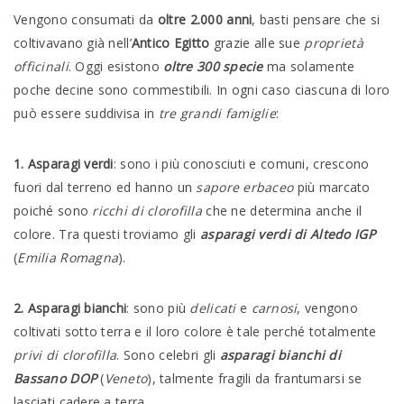
Vengono consumati da
oltre 2.000 anni
, basti pensare che si
coltivavano già nell’
Antico Egitto
grazie alle sue
proprietà
officinali
. Oggi esistono
oltre 300 specie
ma solamente
poche decine sono commestibili. In ogni caso ciascuna di loro
può essere suddivisa in
tre grandi famiglie
:
1. Asparagi verdi
: sono i più conosciuti e comuni, crescono
fuori dal terreno ed hanno un
sapore erbaceo
più marcato
poiché sono
ricchi di clorofilla
che ne determina anche il
colore. Tra questi troviamo gli
asparagi verdi di Altedo IGP
(
Emilia Romagna
).
2. Asparagi bianchi
: sono più
delicati
e
carnosi
, vengono
coltivati sotto terra e il loro colore è tale perché totalmente
privi di clorofilla
. Sono celebri gli
asparagi bianchi di
Bassano DOP
(
Veneto
), talmente fragili da frantumarsi se
lasciati cadere a terra.