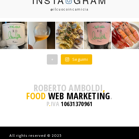
INSTA
GRAM
@ilcuocoincamicia
+
Seguimi
ROBERTO AMBOLDI
,
FOOD
WEB MARKETING
.
P
.
IVA
10631370961
All rights reserved © 2025