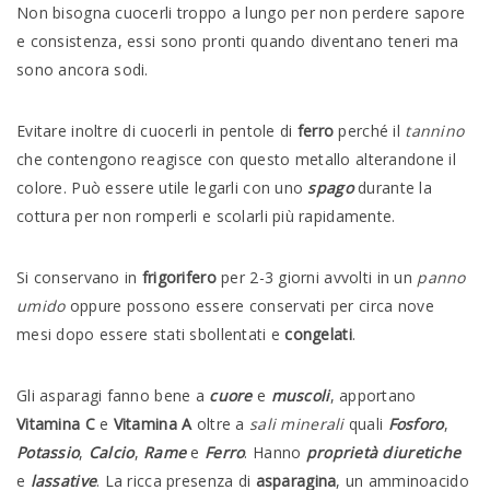
Non bisogna cuocerli troppo a lungo per non perdere sapore
e consistenza, essi sono pronti quando diventano teneri ma
sono ancora sodi.
Evitare inoltre di cuocerli in pentole di
ferro
perché il
tannino
che contengono reagisce con questo metallo alterandone il
colore. Può essere utile legarli con uno
spago
durante la
cottura per non romperli e scolarli più rapidamente.
Si conservano in
frigorifero
per 2-3 giorni avvolti in un
panno
umido
oppure possono essere conservati per circa nove
mesi dopo essere stati sbollentati e
congelati
.
Gli asparagi fanno bene a
cuore
e
muscoli
, apportano
Vitamina C
e
Vitamina A
oltre a
sali minerali
quali
Fosforo
,
Potassio
,
Calcio
,
Rame
e
Ferro
. Hanno
proprietà diuretiche
e
lassative
. La ricca presenza di
asparagina
, un amminoacido