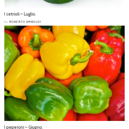
I cetrioli – Luglio.
ROBERTO AMBOLDI
by
I peperoni – Giugno.