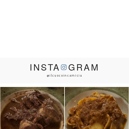
INSTA
GRAM
@ilcuocoincamicia