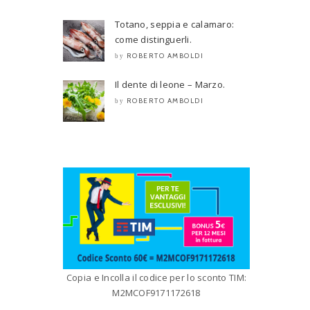
Totano, seppia e calamaro:
come distinguerli.
ROBERTO AMBOLDI
by
Il dente di leone – Marzo.
ROBERTO AMBOLDI
by
Copia e Incolla il codice per lo sconto TIM:
M2MCOF9171172618