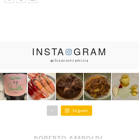
INSTA
GRAM
@ilcuocoincamicia
+
Seguimi