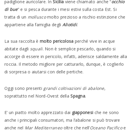
padiglione auricolare. In
Sicilia
viene chiamato anche “
occhio
di bue
” e si pesca durante i mesi estivi sulla costa Est. Si
tratta di un
mollusco
molto prezioso a rischio estinzione che
appartiene alla famiglia degli
Aliotidi
.
La sua raccolta è
molto pericolosa
perché vive in acque
abitate dagli
squali
. Non è semplice pescarlo, quando si
accorge di essere in pericolo, infatti, aderisce saldamente alla
roccia. Il metodo migliore per catturarlo, dunque, è coglierlo
di sorpresa o aiutarsi con delle pertiche.
Oggi sono presenti
grandi coltivazioni di abalone
,
soprattutto nel Nord-Ovest della
Spagna
.
E’ un piatto molto apprezzato dai
giapponesi
che ne sono
anche i principali consumatori, ma l’abalone si può trovare
anche nel
Mar Mediterraneo
oltre che nell’
Oceano Pacifico
e