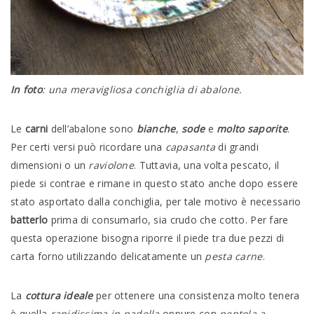
In foto
: una meravigliosa conchiglia di abalone.
Le
carni
dell’abalone sono
bianche
,
sode
e
molto saporite
.
Per certi versi può ricordare una
capasanta
di grandi
dimensioni o un
raviolone
. Tuttavia, una volta pescato, il
piede si contrae e rimane in questo stato anche dopo essere
stato asportato dalla conchiglia, per tale motivo è necessario
batterlo
prima di consumarlo, sia crudo che cotto. Per fare
questa operazione bisogna riporre il piede tra due pezzi di
carta forno utilizzando delicatamente un
pesta carne
.
La
cottura ideale
per ottenere una consistenza molto tenera
è quella
rapidissima in padella
oppure con
pentola a