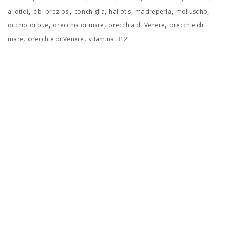
,
,
,
,
,
,
aliotidi
cibi preziosi
conchiglia
haliotis
madreperla
molluscho
,
,
,
occhio di bue
orecchia di mare
orecchia di Venere
orecchie di
,
,
mare
orecchie di Venere
vitamina B12